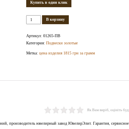
Купить в один клик
Количество
В корзину
Золотая
подвеска
Артикул:
01265-ПВ
ПВ1265
Категория:
Подвески золотые
Метка:
цена изделия 1815 грн за грамм
Як Вам виріб, оцініть буд
оний, производитель ювелирный завод ЮвелирЭлит. Гарантия, сервисное