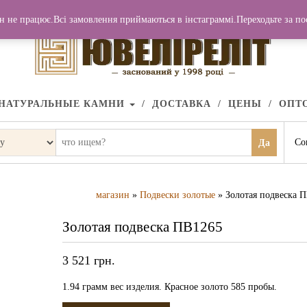
н не працює.Всі замовлення приймаються в інстаграммі.Переходьте за п
НАТУРАЛЬНЫЕ КАМНИ
ДОСТАВКА
ЦЕНЫ
ОПТ
Со
Да
магазин
»
Подвески золотые
» Золотая подвеска 
Золотая подвеска ПВ1265
3 521
грн.
1.94 грамм вес изделия. Красное золото 585 пробы.