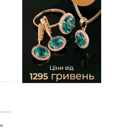
голоса
)
ое