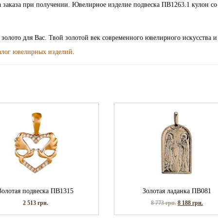
а заказа при получении. Ювелирное изделие подвеска ПВ1263.1 кулон со
е золото для Вас. Твой золотой век современного ювелирного искусства 
алог ювелирных изделий
.
Золотая подвеска ПВ1315
Золотая ладанка ПВ081
2 513
грн.
8 773
грн.
8 188
грн.