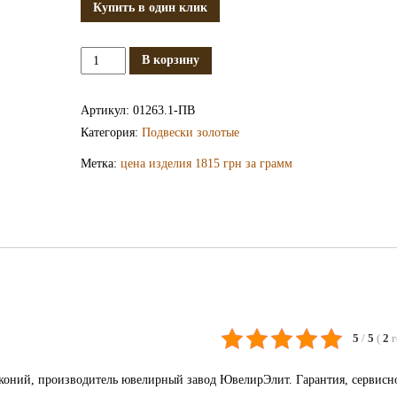
Купить в один клик
Количество
В корзину
Золотая
подвеска
Артикул:
01263.1-ПВ
ПВ1263.1
Категория:
Подвески золотые
Метка:
цена изделия 1815 грн за грамм
5
/
5
(
2
рконий, производитель ювелирный завод ЮвелирЭлит. Гарантия, сервисн