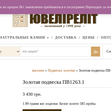
н не працює.Всі замовлення приймаються в інстаграммі.Переходьте за п
НАТУРАЛЬНЫЕ КАМНИ
ДОСТАВКА
ЦЕНЫ
ОПТ
Со
Да
магазин
»
Подвески золотые
» Золотая подвеска ПВ
Золотая подвеска ПВ1263.1
3 430
грн.
1.89 грамм вес изделия. Белое золото 585 пробы.