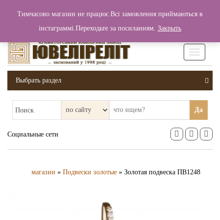
+380 (99) 006 25 46
Тимчасово магазин не працює.Всі замовлення приймаються в
0
0
Вход / Регистрация
інстаграммі.Переходьте за посиланням.
Закрыть
0 грн.
Увімкніт
навігаці
Выбрать раздел
Да
Поиск
Социальные сети
магазин
»
Подвески золотые
» Золотая подвеска ПВ1248