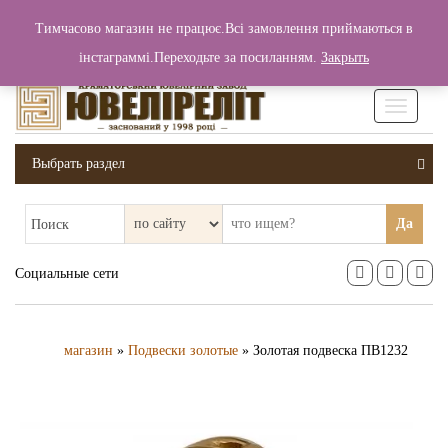
+380 (99) 006 25 46
Тимчасово магазин не працює.Всі замовлення приймаються в
0
0
Вход / Регистрация
інстаграммі.Переходьте за посиланням.
Закрыть
0 грн.
Увімкніт
навігаці
Выбрать раздел
Да
Поиск
Социальные сети
магазин
»
Подвески золотые
» Золотая подвеска ПВ1232