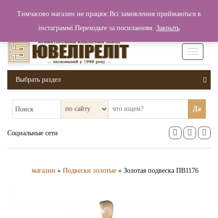
+380 (99) 006 25 46
Тимчасово магазин не працює.Всі замовлення приймаються в
0
0
Вход / Регистрация
інстаграммі.Переходьте за посиланням.
Закрыть
0 грн.
Увімкніт
навігаці
Выбрать раздел
Да
Поиск
Социальные сети
магазин
»
Подвески золотые
» Золотая подвеска ПВ1176