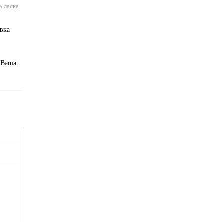
ь ласка
авка
и Ваша