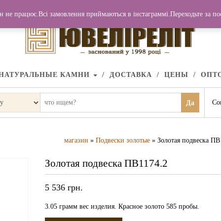
н не працює.Всі замовлення приймаються в інстаграммі.Переходьте за п
НАТУРАЛЬНЫЕ КАМНИ
ДОСТАВКА
ЦЕНЫ
ОПТ
Со
Да
магазин
»
Подвески золотые
» Золотая подвеска ПВ
Золотая подвеска ПВ1174.2
5 536
грн.
3.05 грамм вес изделия. Красное золото 585 пробы.