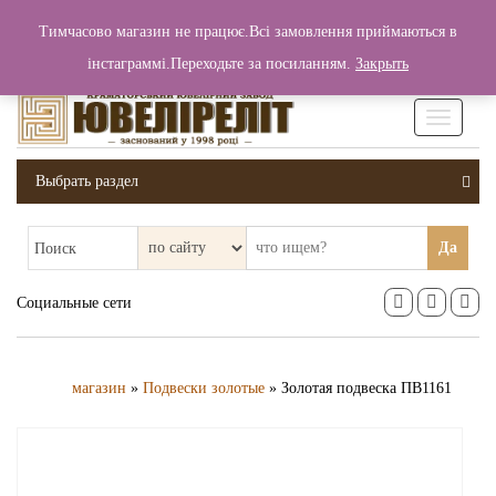
+380 (99) 006 25 46
Тимчасово магазин не працює.Всі замовлення приймаються в
0
0
Вход / Регистрация
інстаграммі.Переходьте за посиланням.
Закрыть
0 грн.
Увімкніт
навігаці
Выбрать раздел
Да
Поиск
Социальные сети
магазин
»
Подвески золотые
» Золотая подвеска ПВ1161