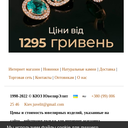
Интернет магазин
|
Новинки
|
Натуральные камни
|
Доставка
|
Торговая сеть
|
Контакты
|
Оптовикам
|
О нас
1998-2022 © КЮЗ
ЮвелирЭлит
+380 (99) 006
25 46
Kiev.juvelit@gmail.com
Цены и стоимость ювелирных изделий, указанные на
сайте - действуют только для интернет-магазина
Мы используем файлы cookie для лучшего