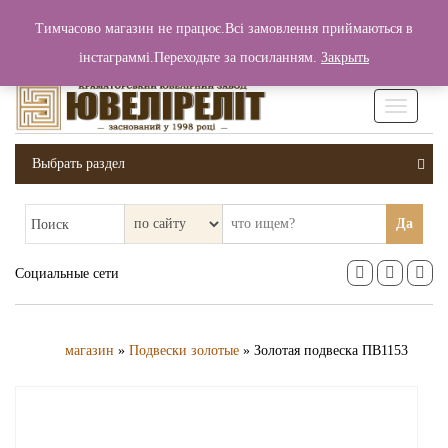
+380 (99) 006 25 46
Тимчасово магазин не працює.Всі замовлення приймаються в
0
0
Вход / Регистрация
інстаграммі.Переходьте за посиланням.
Закрыть
0 грн.
Увімкніт
навігаці
Выбрать раздел
Да
Поиск
Социальные сети
магазин
»
Подвески золотые
» Золотая подвеска ПВ1153