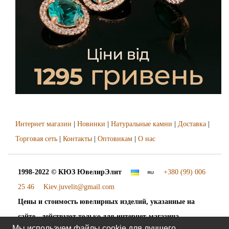
Интернет магазин
|
Новинки
|
Натуральные камни
|
Доставка
|
Торговая сеть
|
Контакты
|
Оптовикам
|
О нас
1998-2022 © КЮЗ
ЮвелирЭлит
+380 (99) 006
25 46
Kiev.juvelit@gmail.com
Цены и стоимость ювелирных изделий, указанные на
сайте - действуют только для интернет-магазина
Мы используем файлы cookie для лучшего