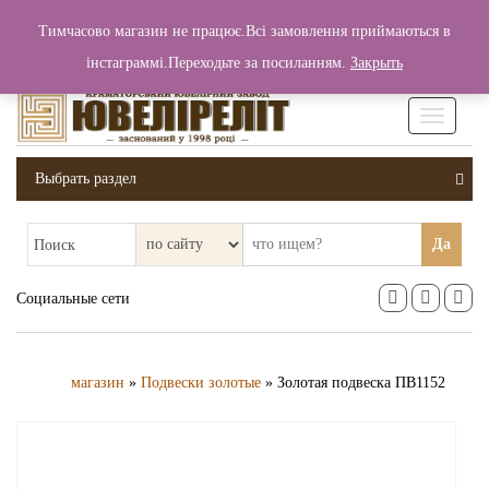
+380 (99) 006 25 46
Тимчасово магазин не працює.Всі замовлення приймаються в
0
0
Вход / Регистрация
інстаграммі.Переходьте за посиланням.
Закрыть
0 грн.
Увімкніт
навігаці
Выбрать раздел
Да
Поиск
Социальные сети
магазин
»
Подвески золотые
» Золотая подвеска ПВ1152