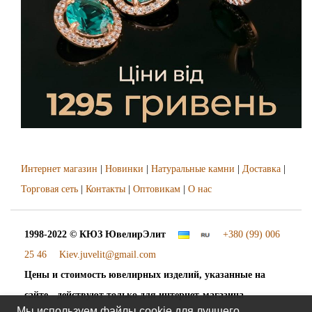
Интернет магазин
|
Новинки
|
Натуральные камни
|
Доставка
|
Торговая сеть
|
Контакты
|
Оптовикам
|
О нас
1998-2022 © КЮЗ
ЮвелирЭлит
+380 (99) 006
25 46
Kiev.juvelit@gmail.com
Цены и стоимость ювелирных изделий, указанные на
сайте - действуют только для интернет-магазина
Мы используем файлы cookie для лучшего