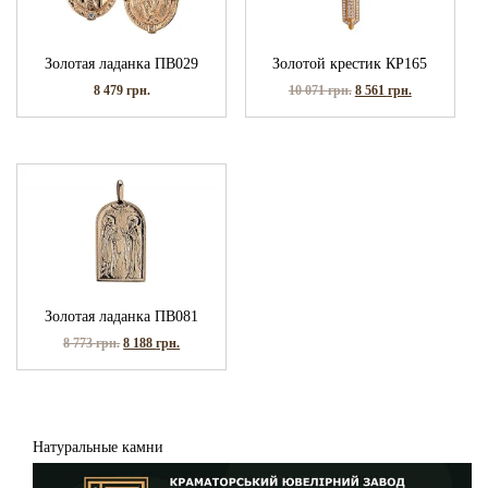
Золотая ладанка ПВ029
Золотой крестик КР165
8 479
грн.
10 071
грн.
8 561
грн.
Золотая ладанка ПВ081
8 773
грн.
8 188
грн.
Натуральные камни