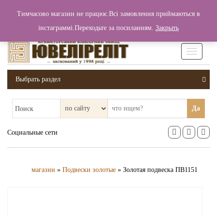
+380 (99) 006 25 46
Тимчасово магазин не працює.Всі замовлення приймаються в
0
0
Вход / Регистрация
інстаграммі.Переходьте за посиланням.
Закрыть
0 грн.
Увімкніт
навігаці
Выбрать раздел
Да
Поиск
Социальные сети
магазин
»
Подвески золотые
» Золотая подвеска ПВ1151