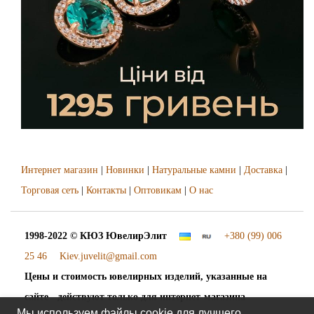
Интернет магазин
|
Новинки
|
Натуральные камни
|
Доставка
|
Торговая сеть
|
Контакты
|
Оптовикам
|
О нас
1998-2022 © КЮЗ
ЮвелирЭлит
+380 (99) 006
25 46
Kiev.juvelit@gmail.com
Цены и стоимость ювелирных изделий, указанные на
сайте - действуют только для интернет-магазина
Мы используем файлы cookie для лучшего