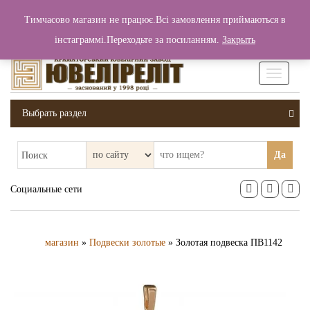
+380 (99) 006 25 46
Тимчасово магазин не працює.Всі замовлення приймаються в
0
0
Вход / Регистрация
інстаграммі.Переходьте за посиланням.
Закрыть
0 грн.
Увімкніт
навігаці
Выбрать раздел
Да
Поиск
Социальные сети
магазин
»
Подвески золотые
» Золотая подвеска ПВ1142