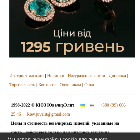
Интернет магазин
|
Новинки
|
Натуральные камни
|
Доставка
|
Торговая сеть
|
Контакты
|
Оптовикам
|
О нас
1998-2022 © КЮЗ
ЮвелирЭлит
+380 (99) 006
25 46
Kiev.juvelit@gmail.com
Цены и стоимость ювелирных изделий, указанные на
сайте - действуют только для интернет-магазина
Мы используем файлы cookie для лучшего