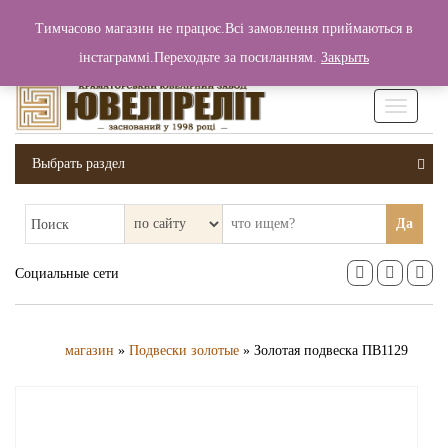
+380 (99) 006 25 46
Тимчасово магазин не працює.Всі замовлення приймаються в
0
0
Вход / Регистрация
інстаграммі.Переходьте за посиланням.
Закрыть
0 грн.
Увімкніт
навігаці
Выбрать раздел
Да
Поиск
Социальные сети
магазин
»
Подвески золотые
» Золотая подвеска ПВ1129