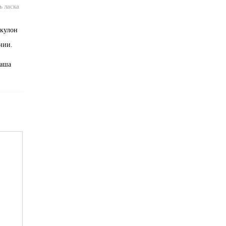
ь ласка
 кулон
нии.
Ваша