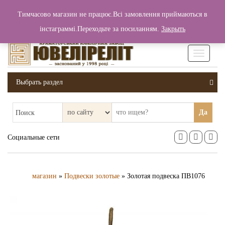
+380 (99) 006 25 46
Тимчасово магазин не працює.Всі замовлення приймаються в
0
0
Вход / Регистрация
інстаграммі.Переходьте за посиланням.
Закрыть
0 грн.
Увімкніт
навігаці
Выбрать раздел
Да
Поиск
Социальные сети
магазин
»
Подвески золотые
» Золотая подвеска ПВ1076