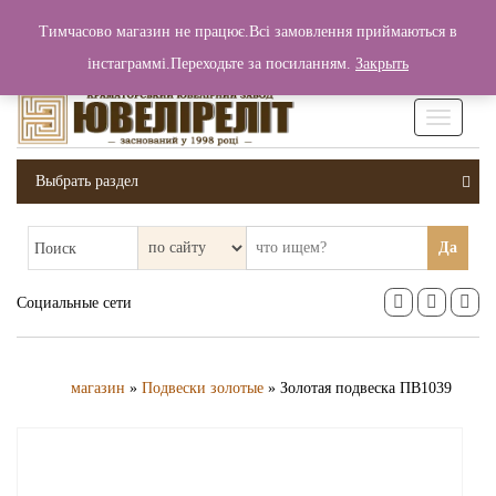
+380 (99) 006 25 46
Тимчасово магазин не працює.Всі замовлення приймаються в
0
0
Вход / Регистрация
інстаграммі.Переходьте за посиланням.
Закрыть
0 грн.
Увімкніт
навігаці
Выбрать раздел
Да
Поиск
Социальные сети
магазин
»
Подвески золотые
» Золотая подвеска ПВ1039