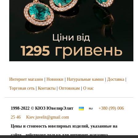
Интернет магазин
|
Новинки
|
Натуральные камни
|
Доставка
|
Торговая сеть
|
Контакты
|
Оптовикам
|
О нас
1998-2022 © КЮЗ
ЮвелирЭлит
+380 (99) 006
25 46
Kiev.juvelit@gmail.com
Цены и стоимость ювелирных изделий, указанные на
сайте - действуют только для интернет-магазина