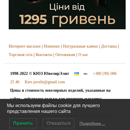
Интернет магазин
|
Новинки
|
Натуральные камни
|
Доставка
|
Торговая сеть
|
Контакты
|
Оптовикам
|
О нас
1998-2022 © КЮЗ
ЮвелирЭлит
+380 (99) 006
25 46
Kiev.juvelit@gmail.com
Цены и стоимость ювелирных изделий, указанные на
сайте - действуют только для интернет-магазина
Мы используем файлы cookie для лучшего
"ЮвелирЭлит".
представления нашего сайта
Наложенный платёж. Доставка украшений осуществляется "Новой Почтой"
Принять
Отказаться
Подробнее…
во все города и сёла Украины