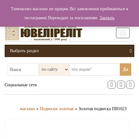
+380 (99) 006 25 46
Тимчасово магазин не працює.Всі замовлення приймаються в
0
0
Вход / Регистрация
інстаграммі.Переходьте за посиланням.
Закрыть
0 грн.
Увімкніт
навігаці
Выбрать раздел
Да
Поиск
Социальные сети
магазин
»
Подвески золотые
» Золотая подвеска ПВ1023