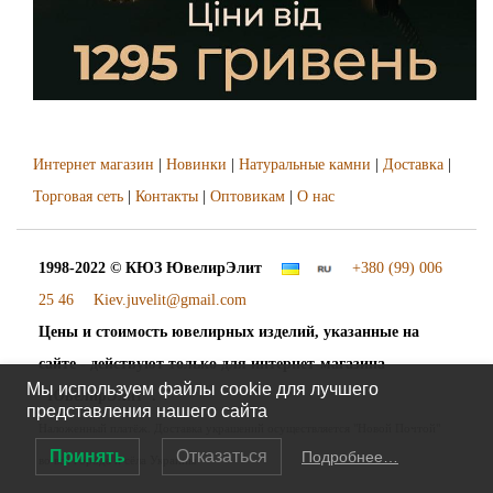
Интернет магазин
|
Новинки
|
Натуральные камни
|
Доставка
|
Торговая сеть
|
Контакты
|
Оптовикам
|
О нас
1998-2022 © КЮЗ
ЮвелирЭлит
+380 (99) 006
25 46
Kiev.juvelit@gmail.com
Цены и стоимость ювелирных изделий, указанные на
сайте - действуют только для интернет-магазина
Мы используем файлы cookie для лучшего
"ЮвелирЭлит".
представления нашего сайта
Наложенный платёж. Доставка украшений осуществляется "Новой Почтой"
Принять
Отказаться
Подробнее…
во все города и сёла Украины