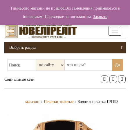
+380 (99) 006 25 46
Тимчасово магазин не працює.Всі замовлення приймаються в
0
0
Вход / Регистрация
інстаграммі.Переходьте за посиланням.
Закрыть
0 грн.
Увімкніт
навігаці
Выбрать раздел
Да
Поиск
Социальные сети
магазин
»
Печатки золотые
» Золотая печатка ПЧ193