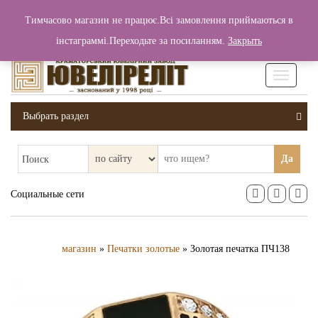
+380 (99) 006 25 46
Тимчасово магазин не працює.Всі замовлення приймаються в
0
0
Вход / Регистрация
інстаграммі.Переходьте за посиланням.
Закрыть
0 грн.
Увімкніт
навігаці
Выбрать раздел
Да
Поиск
Социальные сети
магазин
»
Печатки золотые
» Золотая печатка ПЧ138