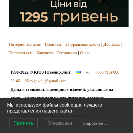
Интернет магазин
|
Новинки
|
Натуральные камни
|
Доставка
|
Торговая сеть
|
Контакты
|
Оптовикам
|
О нас
1998-2022 © КЮЗ
ЮвелирЭлит
+380 (99) 006
25 46
Kiev.juvelit@gmail.com
Цены и стоимость ювелирных изделий, указанные на
сайте - действуют только для интернет-магазина
Мы используем файлы cookie для лучшего
"ЮвелирЭлит".
представления нашего сайта
Наложенный платёж. Доставка украшений осуществляется "Новой Почтой"
Принять
Отказаться
Подробнее…
во все города и сёла Украины