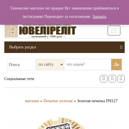
+380 (99) 006 25 46
Тимчасово магазин не працює.Всі замовлення приймаються в
0
0
Вход / Регистрация
інстаграммі.Переходьте за посиланням.
Закрыть
0 грн.
Увімкніт
навігаці
Выбрать раздел
Да
Поиск
Социальные сети
магазин
»
Печатки золотые
» Золотая печатка ПЧ127