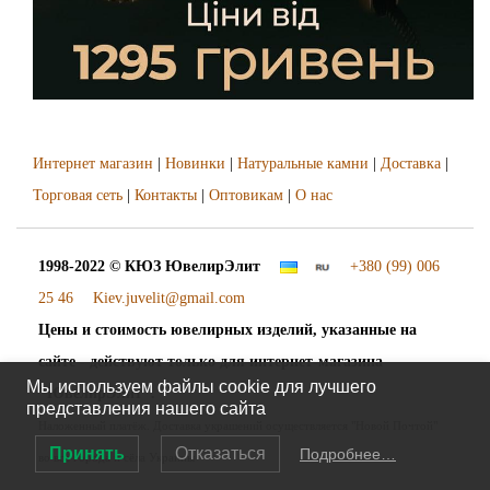
Интернет магазин
|
Новинки
|
Натуральные камни
|
Доставка
|
Торговая сеть
|
Контакты
|
Оптовикам
|
О нас
1998-2022 © КЮЗ
ЮвелирЭлит
+380 (99) 006
25 46
Kiev.juvelit@gmail.com
Цены и стоимость ювелирных изделий, указанные на
сайте - действуют только для интернет-магазина
Мы используем файлы cookie для лучшего
"ЮвелирЭлит".
представления нашего сайта
Наложенный платёж. Доставка украшений осуществляется "Новой Почтой"
Принять
Отказаться
Подробнее…
во все города и сёла Украины