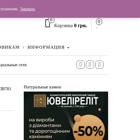
+380 (99) 006 25 46
осиланням.
Закрыть
0
0
Корзина
0 грн.
ОВИКАМ
ИНФОРМАЦИЯ
циальные сети
Натуральные камни
 ПВ781