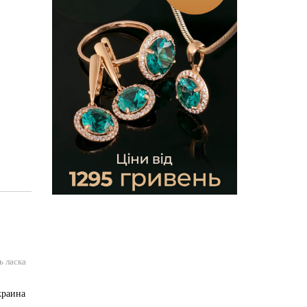
ь ласка
краина