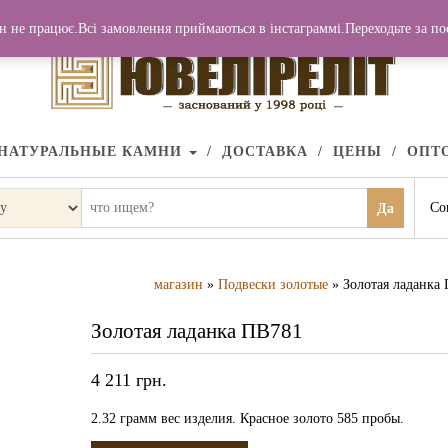
н не працює.Всі замовлення приймаються в інстаграммі.Переходьте за п
НАТУРАЛЬНЫЕ КАМНИ
ДОСТАВКА
ЦЕНЫ
ОПТ
Со
Да
магазин
»
Подвески золотые
» Золотая ладанка
Золотая ладанка ПВ781
4 211
грн.
2.32 грамм вес изделия. Красное золото 585 пробы.