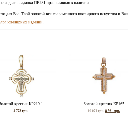
ое изделие ладанка ПВ781 православная в наличии.
лото для Вас. Твой золотой век современного ювелирного искусства и Ва
алог ювелирных изделий
.
Золотой крестик КР219.1
Золотой крестик КР165
4 773
грн.
10 071
грн.
8 561
грн.