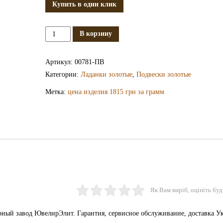
Купить в один клик
Количество
В корзину
Золотая
ладанка
Артикул:
00781-ПВ
ПВ781
Категории:
Ладанки золотые
,
Подвески золотые
Метка:
цена изделия 1815 грн за грамм
Як Вам виріб, оцініть буд
рный завод ЮвелирЭлит. Гарантия, сервисное обслуживание, доставка У