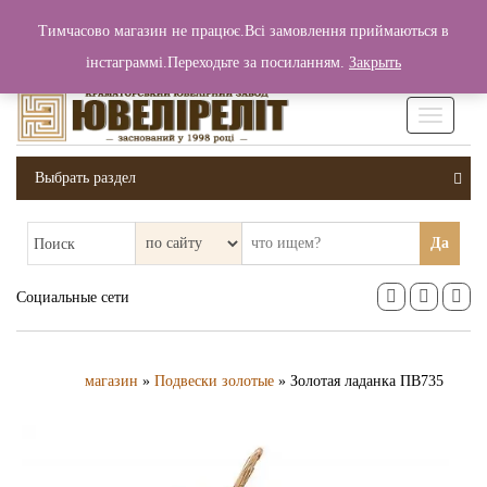
+380 (99) 006 25 46
Тимчасово магазин не працює.Всі замовлення приймаються в
0
0
Вход / Регистрация
інстаграммі.Переходьте за посиланням.
Закрыть
0 грн.
Увімкніт
навігаці
Выбрать раздел
Да
Поиск
Социальные сети
магазин
»
Подвески золотые
» Золотая ладанка ПВ735