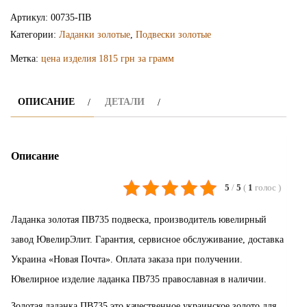
ладанка
Артикул:
00735-ПВ
ПВ735
Категории:
Ладанки золотые
,
Подвески золотые
Метка:
цена изделия 1815 грн за грамм
ОПИСАНИЕ
ДЕТАЛИ
Описание
5
/
5
(
1
голос
)
Ладанка золотая ПВ735 подвеска, производитель ювелирный
завод ЮвелирЭлит. Гарантия, сервисное обслуживание, доставка
Украина «Новая Почта». Оплата заказа при получении.
Ювелирное изделие ладанка ПВ735 православная в наличии.
Золотая ладанка ПВ735 это качественное украинское золото для