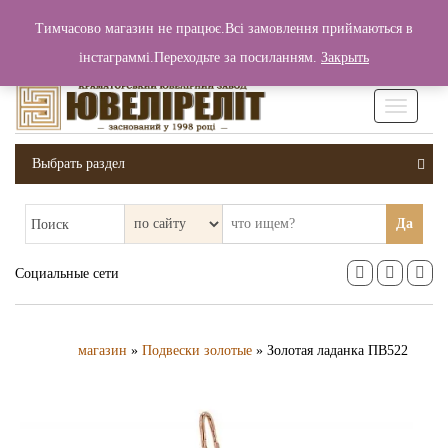
+380 (99) 006 25 46
Тимчасово магазин не працює.Всі замовлення приймаються в
0
0
Вход / Регистрация
інстаграммі.Переходьте за посиланням.
Закрыть
0 грн.
Увімкніт
навігаці
Выбрать раздел
Да
Поиск
Социальные сети
магазин
»
Подвески золотые
» Золотая ладанка ПВ522