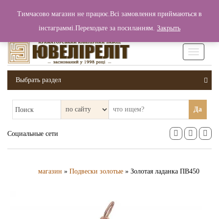
+380 (99) 006 25 46
Тимчасово магазин не працює.Всі замовлення приймаються в
0
0
Вход / Регистрация
інстаграммі.Переходьте за посиланням.
Закрыть
0 грн.
Увімкніт
навігаці
Выбрать раздел
Да
Поиск
Социальные сети
магазин
»
Подвески золотые
» Золотая ладанка ПВ450