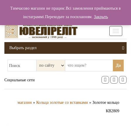
+380 (99) 006 25 46
Тимчасово магазин не працює.Всі замовлення приймаються в
0
0
Вход / Регистрация
інстаграммі.Переходьте за посиланням.
Закрыть
0 грн.
Увімкніт
навігаці
Выбрать раздел
Да
Поиск
Социальные сети
магазин
»
Кольца золотые со вставками
» Золотое кольцо
КВ2809