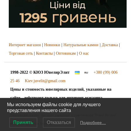
Интернет магазин
|
Новинки
|
Натуральные камни
|
Доставка
|
Торговая сеть
|
Контакты
|
Оптовикам
|
О нас
1998-2022 © КЮЗ
ЮвелирЭлит
+380 (99) 006
25 46
Kiev.juvelit@gmail.com
Цены и стоимость ювелирных изделий, указанные на
сайте - действуют только для интернет-магазина
Мы используем файлы cookie для лучшего
"ЮвелирЭлит".
представления нашего сайта
Наложенный платёж. Доставка украшений осуществляется "Новой Почтой"
Принять
Отказаться
Подробнее…
во все города и сёла Украины