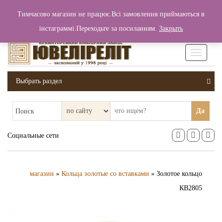
+380 (99) 006 25 46
Тимчасово магазин не працює.Всі замовлення приймаються в
0
0
Вход / Регистрация
інстаграммі.Переходьте за посиланням.
Закрыть
0 грн.
Увімкніт
навігаці
Выбрать раздел
Да
Поиск
Социальные сети
магазин
»
Кольца золотые со вставками
» Золотое кольцо
КВ2805