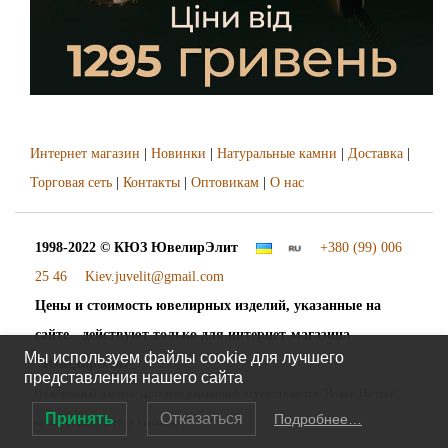
Интернет магазин
|
Новинки
|
Натуральные камни
|
Доставка
|
Торговая сеть
|
Контакты
|
Оптовикам
|
О нас
1998-2022 © КЮЗ
ЮвелирЭлит
+380 (99) 006
25 46
Kiev.juvelit@gmail.com
Цены и стоимость ювелирных изделий, указанные на
сайте - действуют только для интернет-магазина
Мы используем файлы cookie для лучшего
"ЮвелирЭлит".
представления нашего сайта
Наложенный платёж. Доставка украшений осуществляется "Новой Почтой"
Принять
Отказаться
Подробнее…
во все города и сёла Украины