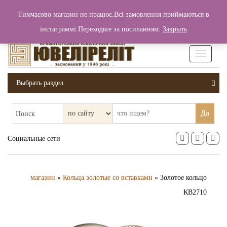
+380 (99) 006 25 46
Тимчасово магазин не працює.Всі замовлення приймаються в
0
0
Вход / Регистрация
інстаграммі.Переходьте за посиланням.
Закрыть
0 грн.
Увімкніт
навігаці
Выбрать раздел
Да
Поиск
Социальные сети
магазин
»
Кольца золотые со вставками
» Золотое кольцо
КВ2710