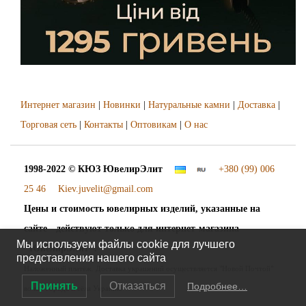
Интернет магазин
|
Новинки
|
Натуральные камни
|
Доставка
|
Торговая сеть
|
Контакты
|
Оптовикам
|
О нас
1998-2022 © КЮЗ
ЮвелирЭлит
+380 (99) 006
25 46
Kiev.juvelit@gmail.com
Цены и стоимость ювелирных изделий, указанные на
сайте - действуют только для интернет-магазина
Мы используем файлы cookie для лучшего
"ЮвелирЭлит".
представления нашего сайта
Наложенный платёж. Доставка украшений осуществляется "Новой Почтой"
Принять
Отказаться
Подробнее…
во все города и сёла Украины