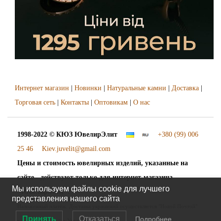
Интернет магазин
|
Новинки
|
Натуральные камни
|
Доставка
|
Торговая сеть
|
Контакты
|
Оптовикам
|
О нас
1998-2022 © КЮЗ
ЮвелирЭлит
+380 (99) 006
25 46
Kiev.juvelit@gmail.com
Цены и стоимость ювелирных изделий, указанные на
сайте - действуют только для интернет-магазина
Мы используем файлы cookie для лучшего
"ЮвелирЭлит".
представления нашего сайта
Наложенный платёж. Доставка украшений осуществляется "Новой Почтой"
Принять
Отказаться
Подробнее…
во все города и сёла Украины