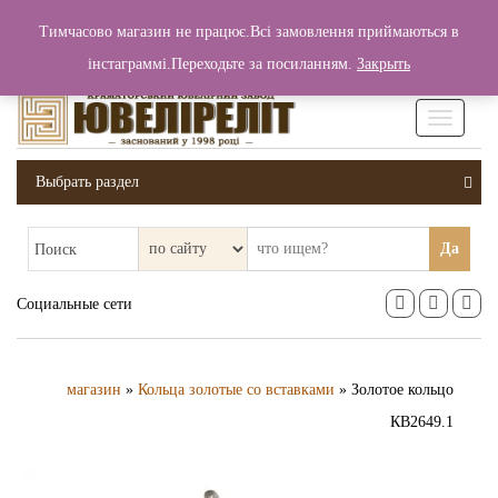
+380 (99) 006 25 46
Тимчасово магазин не працює.Всі замовлення приймаються в
0
0
Вход / Регистрация
інстаграммі.Переходьте за посиланням.
Закрыть
0 грн.
Увімкніт
навігаці
Выбрать раздел
Да
Поиск
Социальные сети
магазин
»
Кольца золотые со вставками
» Золотое кольцо
КВ2649.1