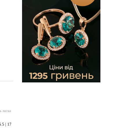
ь ласка
5 | 17