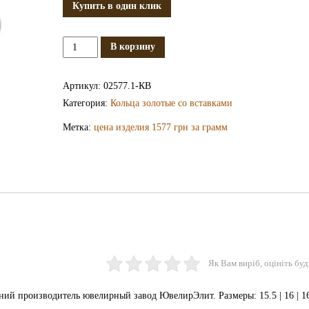
Купить в один клик
Количество
В корзину
Золотое
кольцо
Артикул:
02577.1-КВ
КВ2577.1
Категория:
Кольца золотые со вставками
Метка:
цена изделия 1577 грн за грамм
Як Вам виріб, оцініть буд
ий производитель ювелирный завод ЮвелирЭлит. Размеры: 15.5 | 16 | 16.