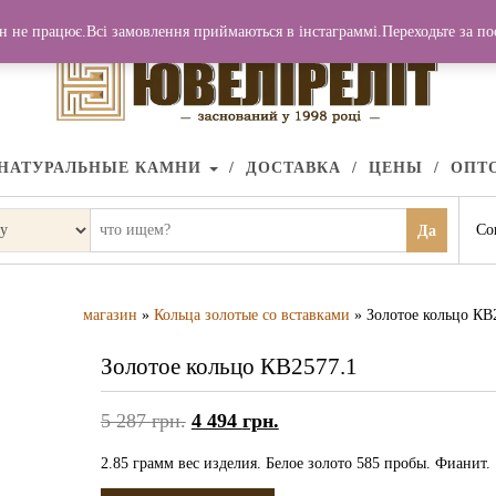
н не працює.Всі замовлення приймаються в інстаграммі.Переходьте за п
НАТУРАЛЬНЫЕ КАМНИ
ДОСТАВКА
ЦЕНЫ
ОПТ
Со
Да
магазин
»
Кольца золотые со вставками
» Золотое кольцо КВ
Золотое кольцо КВ2577.1
5 287
грн.
4 494
грн.
2.85 грамм вес изделия. Белое золото 585 пробы. Фианит.