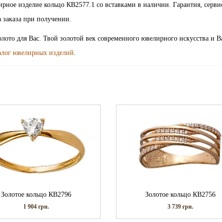
2 | ювелирное изделие кольцо КВ2577.1 со вставками в наличии. Гарантия, серв
 заказа при получении.
золото для Вас. Твой золотой век современного ювелирного искусства и 
алог ювелирных изделий
.
Золотое кольцо КВ2796
Золотое кольцо КВ2756
1 904
грн.
3 739
грн.