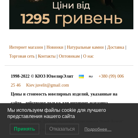
Интернет магазин
|
Новинки
|
Натуральные камни
|
Доставка
|
Торговая сеть
|
Контакты
|
Оптовикам
|
О нас
1998-2022 © КЮЗ
ЮвелирЭлит
+380 (99) 006
25 46
Kiev.juvelit@gmail.com
Цены и стоимость ювелирных изделий, указанные на
сайте - действуют только для интернет-магазина
Мы используем файлы cookie для лучшего
"ЮвелирЭлит".
представления нашего сайта
Наложенный платёж. Доставка украшений осуществляется "Новой Почтой"
Принять
Отказаться
Подробнее…
во все города и сёла Украины