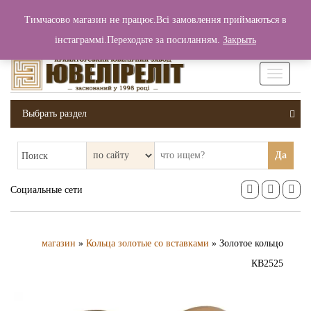
+380 (99) 006 25 46
Тимчасово магазин не працює.Всі замовлення приймаються в
0
0
Вход / Регистрация
інстаграммі.Переходьте за посиланням.
Закрыть
0 грн.
Увімкніт
навігаці
Выбрать раздел
Да
Поиск
Социальные сети
магазин
»
Кольца золотые со вставками
» Золотое кольцо
КВ2525