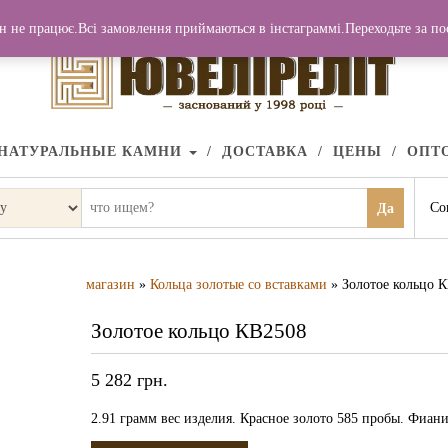
н не працює.Всі замовлення приймаються в інстаграммі.Переходьте за п
НАТУРАЛЬНЫЕ КАМНИ
ДОСТАВКА
ЦЕНЫ
ОПТ
Со
Да
магазин
»
Кольца золотые со вставками
» Золотое кольцо 
Золотое кольцо КВ2508
5 282
грн.
2.91 грамм вес изделия. Красное золото 585 пробы. Фиани