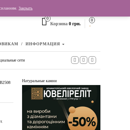
+380 (99) 006 25 46
осиланням.
Закрыть
0
0
Корзина
0 грн.
ОВИКАМ
ИНФОРМАЦИЯ
циальные сети
Натуральные камни
КВ2508
т.