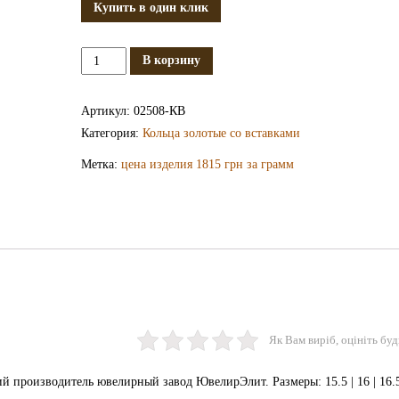
Купить в один клик
Количество
В корзину
Золотое
кольцо
Артикул:
02508-КВ
КВ2508
Категория:
Кольца золотые со вставками
Метка:
цена изделия 1815 грн за грамм
Як Вам виріб, оцініть буд
 производитель ювелирный завод ЮвелирЭлит. Размеры: 15.5 | 16 | 16.5 