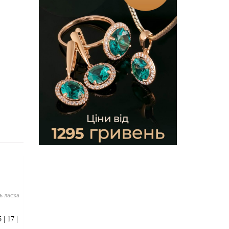
ь ласка
| 17 |