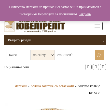
+380 (99) 006 25 46
Тимчасово магазин не працює.Всі замовлення приймаються в
0
0
Вход / Регистрация
інстаграммі.Переходьте за посиланням.
Закрыть
0 грн.
Увімкніт
навігаці
Выбрать раздел
Да
Поиск
Социальные сети
магазин
»
Кольца золотые со вставками
» Золотое кольцо
КВ2458