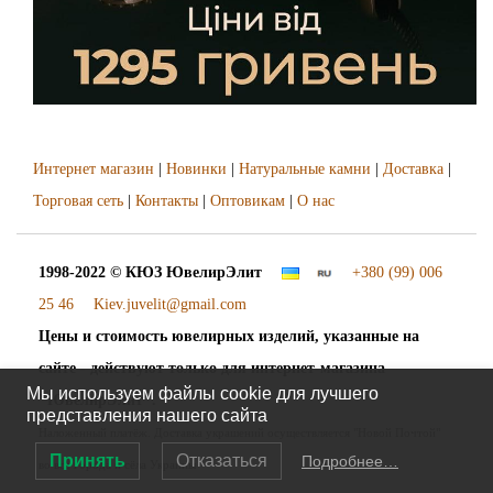
Интернет магазин
|
Новинки
|
Натуральные камни
|
Доставка
|
Торговая сеть
|
Контакты
|
Оптовикам
|
О нас
1998-2022 © КЮЗ
ЮвелирЭлит
+380 (99) 006
25 46
Kiev.juvelit@gmail.com
Цены и стоимость ювелирных изделий, указанные на
сайте - действуют только для интернет-магазина
Мы используем файлы cookie для лучшего
"ЮвелирЭлит".
представления нашего сайта
Наложенный платёж. Доставка украшений осуществляется "Новой Почтой"
Принять
Отказаться
Подробнее…
во все города и сёла Украины