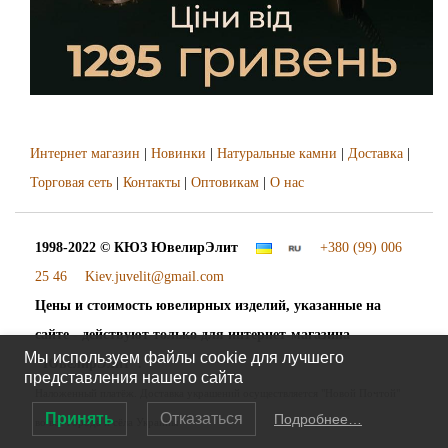
Интернет магазин
|
Новинки
|
Натуральные камни
|
Доставка
|
Торговая сеть
|
Контакты
|
Оптовикам
|
О нас
1998-2022 © КЮЗ
ЮвелирЭлит
+380 (99) 006
25 46
Kiev.juvelit@gmail.com
Цены и стоимость ювелирных изделий, указанные на
сайте - действуют только для интернет-магазина
Мы используем файлы cookie для лучшего
"ЮвелирЭлит".
представления нашего сайта
Наложенный платёж. Доставка украшений осуществляется "Новой Почтой"
Принять
Отказаться
Подробнее…
во все города и сёла Украины