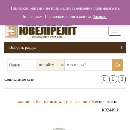
+380 (99) 006 25 46
Тимчасово магазин не працює.Всі замовлення приймаються в
0
0
Вход / Регистрация
інстаграммі.Переходьте за посиланням.
Закрыть
0 грн.
Увімкніт
навігаці
Выбрать раздел
Да
Поиск
Социальные сети
магазин
»
Кольца золотые со вставками
» Золотое кольцо
КВ2449.1