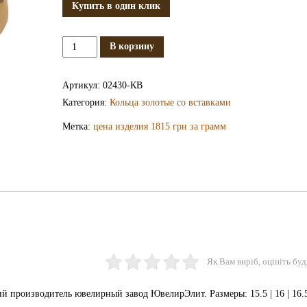
Купить в один клик
Количество
В корзину
Золотое
кольцо
Артикул:
02430-КВ
КВ2430
Категория:
Кольца золотые со вставками
Метка:
цена изделия 1815 грн за грамм
Як Вам виріб, оцініть буд
 производитель ювелирный завод ЮвелирЭлит. Размеры: 15.5 | 16 | 16.5 