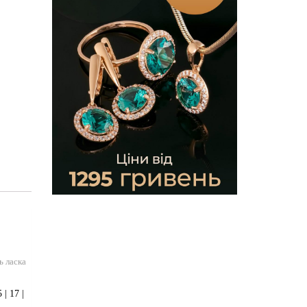
ь ласка
| 17 |