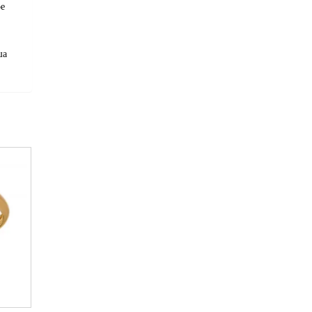
ое
ша