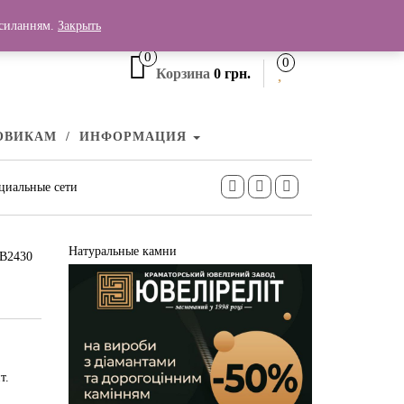
+380 (99) 006 25 46
осиланням.
Закрыть
0
0
Корзина
0 грн.
ОВИКАМ
ИНФОРМАЦИЯ
циальные сети
Натуральные камни
КВ2430
т.