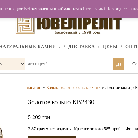
н не працює.Всі замовлення приймаються в інстаграммі.Переходьте за п
НАТУРАЛЬНЫЕ КАМНИ
ДОСТАВКА
ЦЕНЫ
ОПТ
Со
Да
магазин
»
Кольца золотые со вставками
» Золотое кольцо 
Золотое кольцо КВ2430
5 209
грн.
2.87 грамм вес изделия. Красное золото 585 пробы. Фиани