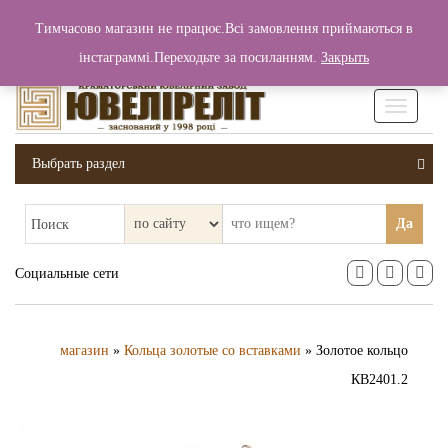
+380 (99) 006 25 46
Тимчасово магазин не працює.Всі замовлення приймаються в
0
0
Вход / Регистрация
інстаграммі.Переходьте за посиланням.
Закрыть
0 грн.
Увімкніт
навігаці
Выбрать раздел
Да
Поиск
Социальные сети
магазин
»
Кольца золотые со вставками
» Золотое кольцо
КВ2401.2