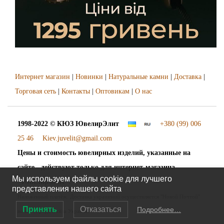
Интернет магазин
|
Новинки
|
Натуральные камни
|
Доставка
|
Торговая сеть
|
Контакты
|
Оптовикам
|
О нас
1998-2022 © КЮЗ
ЮвелирЭлит
+380 (99) 006
25 46
Kiev.juvelit@gmail.com
Цены и стоимость ювелирных изделий, указанные на
сайте - действуют только для интернет-магазина
Мы используем файлы cookie для лучшего
"ЮвелирЭлит".
представления нашего сайта
Наложенный платёж. Доставка украшений осуществляется "Новой Почтой"
Принять
Отказаться
Подробнее…
во все города и сёла Украины