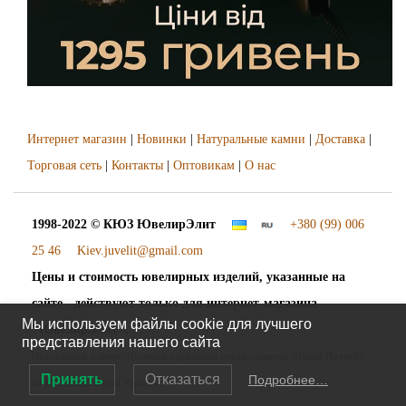
Интернет магазин
|
Новинки
|
Натуральные камни
|
Доставка
|
Торговая сеть
|
Контакты
|
Оптовикам
|
О нас
1998-2022 © КЮЗ
ЮвелирЭлит
+380 (99) 006
25 46
Kiev.juvelit@gmail.com
Цены и стоимость ювелирных изделий, указанные на
сайте - действуют только для интернет-магазина
Мы используем файлы cookie для лучшего
"ЮвелирЭлит".
представления нашего сайта
Наложенный платёж. Доставка украшений осуществляется "Новой Почтой"
Принять
Отказаться
Подробнее…
во все города и сёла Украины