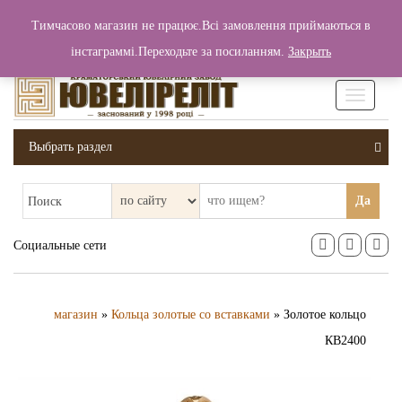
+380 (99) 006 25 46
Тимчасово магазин не працює.Всі замовлення приймаються в
0
0
Вход / Регистрация
інстаграммі.Переходьте за посиланням.
Закрыть
0 грн.
Увімкніт
навігаці
Выбрать раздел
Да
Поиск
Социальные сети
магазин
»
Кольца золотые со вставками
» Золотое кольцо
КВ2400