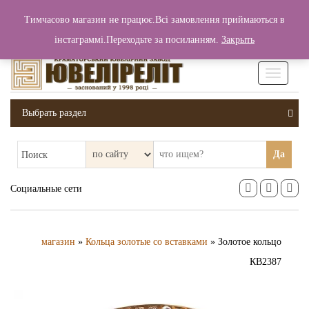
+380 (99) 006 25 46
Тимчасово магазин не працює.Всі замовлення приймаються в
0
0
Вход / Регистрация
інстаграммі.Переходьте за посиланням.
Закрыть
0 грн.
Увімкніт
навігаці
Выбрать раздел
Да
Поиск
Социальные сети
магазин
»
Кольца золотые со вставками
» Золотое кольцо
КВ2387