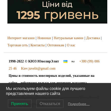
Интернет магазин
|
Новинки
|
Натуральные камни
|
Доставка
|
Торговая сеть
|
Контакты
|
Оптовикам
|
О нас
1998-2022 © КЮЗ
ЮвелирЭлит
+380 (99) 006
25 46
Kiev.juvelit@gmail.com
Цены и стоимость ювелирных изделий, указанные на
сайте - действуют только для интернет-магазина
Мы используем файлы cookie для лучшего
"ЮвелирЭлит".
представления нашего сайта
Наложенный платёж. Доставка украшений осуществляется "Новой Почтой"
Принять
Отказаться
Подробнее…
во все города и сёла Украины