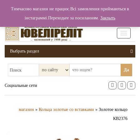
+380 (99) 006 25 46
Тимчасово магазин не працює.Всі замовлення приймаються в
0
0
Вход / Регистрация
інстаграммі.Переходьте за посиланням.
Закрыть
0 грн.
Увімкніт
навігаці
Выбрать раздел
Да
Поиск
Социальные сети
магазин
»
Кольца золотые со вставками
» Золотое кольцо
КВ2376