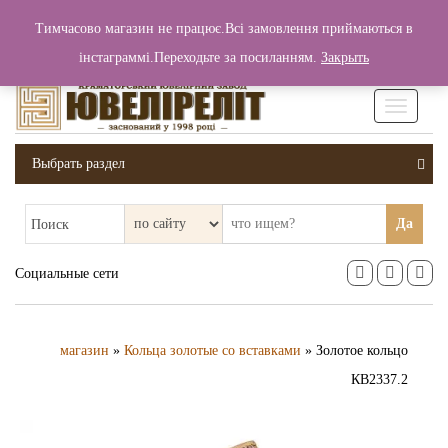
+380 (99) 006 25 46
Тимчасово магазин не працює.Всі замовлення приймаються в
0
0
Вход / Регистрация
інстаграммі.Переходьте за посиланням.
Закрыть
0 грн.
Увімкніт
навігаці
Выбрать раздел
Да
Поиск
Социальные сети
магазин
»
Кольца золотые со вставками
» Золотое кольцо
КВ2337.2