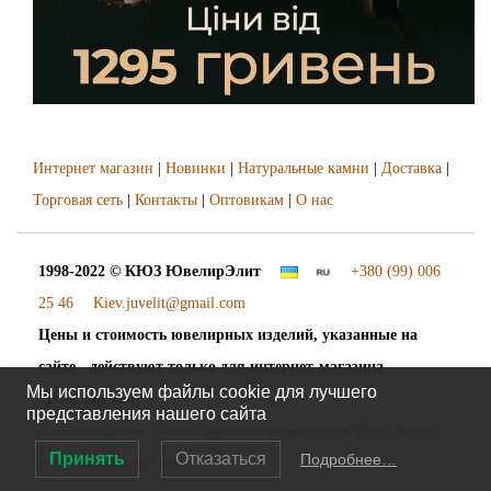
Интернет магазин
|
Новинки
|
Натуральные камни
|
Доставка
|
Торговая сеть
|
Контакты
|
Оптовикам
|
О нас
1998-2022 © КЮЗ
ЮвелирЭлит
+380 (99) 006
25 46
Kiev.juvelit@gmail.com
Цены и стоимость ювелирных изделий, указанные на
сайте - действуют только для интернет-магазина
Мы используем файлы cookie для лучшего
"ЮвелирЭлит".
представления нашего сайта
Наложенный платёж. Доставка украшений осуществляется "Новой Почтой"
Принять
Отказаться
Подробнее…
во все города и сёла Украины