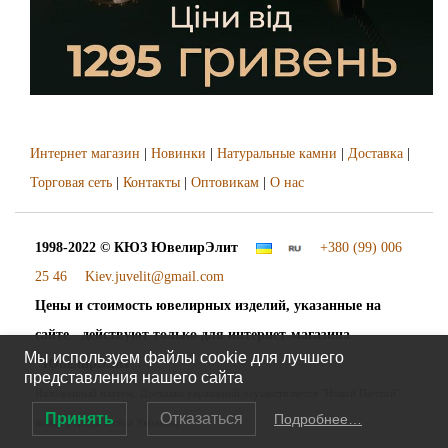
Интернет магазин
|
Новинки
|
Натуральные камни
|
Доставка
|
Торговая сеть
|
Контакты
|
Оптовикам
|
О нас
1998-2022 © КЮЗ
ЮвелирЭлит
+380 (99) 006
25 46
Kiev.juvelit@gmail.com
Цены и стоимость ювелирных изделий, указанные на
сайте - действуют только для интернет-магазина
Мы используем файлы cookie для лучшего
"ЮвелирЭлит".
представления нашего сайта
Наложенный платёж. Доставка украшений осуществляется "Новой Почтой"
Принять
Отказаться
Подробнее…
во все города и сёла Украины