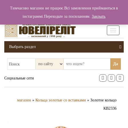
+380 (99) 006 25 46
Тимчасово магазин не працює.Всі замовлення приймаються в
0
0
Вход / Регистрация
інстаграммі.Переходьте за посиланням.
Закрыть
0 грн.
Увімкніт
навігаці
Выбрать раздел
Да
Поиск
Социальные сети
магазин
»
Кольца золотые со вставками
» Золотое кольцо
КВ2336