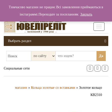
+380 (99) 006 25 46
Тимчасово магазин не працює.Всі замовлення приймаються в
0
0
Вход / Регистрация
інстаграммі.Переходьте за посиланням.
Закрыть
0 грн.
Увімкніт
навігаці
Выбрать раздел
Да
Поиск
Социальные сети
магазин
»
Кольца золотые со вставками
» Золотое кольцо
КВ2310