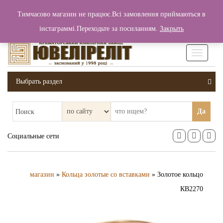
+380 (99) 006 25 46
Тимчасово магазин не працює.Всі замовлення приймаються в
0
0
Вход / Регистрация
інстаграммі.Переходьте за посиланням.
Закрыть
0 грн.
Увімкніт
навігаці
Выбрать раздел
Да
Поиск
Социальные сети
магазин
»
Кольца золотые со вставками
» Золотое кольцо
КВ2270