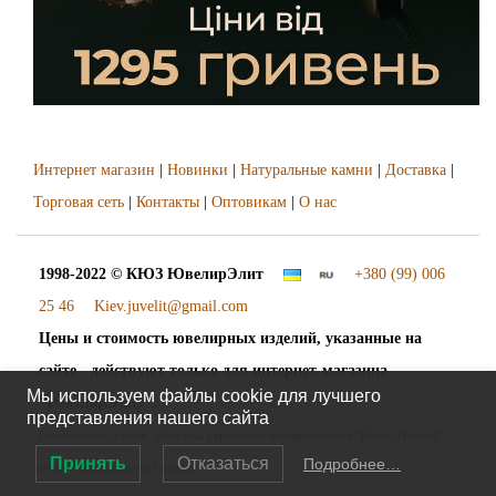
Интернет магазин
|
Новинки
|
Натуральные камни
|
Доставка
|
Торговая сеть
|
Контакты
|
Оптовикам
|
О нас
1998-2022 © КЮЗ
ЮвелирЭлит
+380 (99) 006
25 46
Kiev.juvelit@gmail.com
Цены и стоимость ювелирных изделий, указанные на
сайте - действуют только для интернет-магазина
Мы используем файлы cookie для лучшего
"ЮвелирЭлит".
представления нашего сайта
Наложенный платёж. Доставка украшений осуществляется "Новой Почтой"
Принять
Отказаться
Подробнее…
во все города и сёла Украины