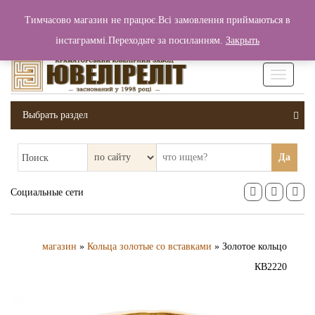
+380 (99) 006 25 46
Тимчасово магазин не працює.Всі замовлення приймаються в
0
0
Вход / Регистрация
інстаграммі.Переходьте за посиланням.
Закрыть
0 грн.
Увімкніт
навігаці
Выбрать раздел
Да
Поиск
Социальные сети
магазин
»
Кольца золотые со вставками
» Золотое кольцо
КВ2220