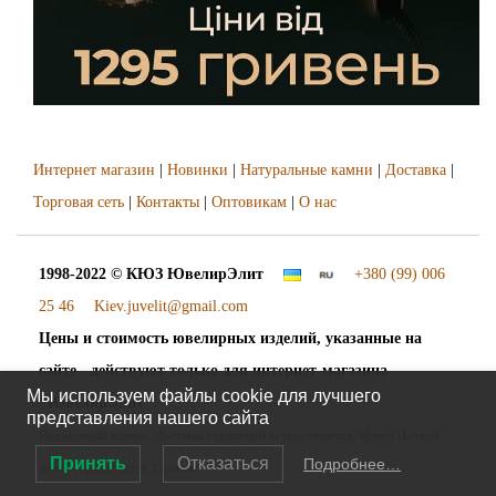
Интернет магазин
|
Новинки
|
Натуральные камни
|
Доставка
|
Торговая сеть
|
Контакты
|
Оптовикам
|
О нас
1998-2022 © КЮЗ
ЮвелирЭлит
+380 (99) 006
25 46
Kiev.juvelit@gmail.com
Цены и стоимость ювелирных изделий, указанные на
сайте - действуют только для интернет-магазина
Мы используем файлы cookie для лучшего
"ЮвелирЭлит".
представления нашего сайта
Наложенный платёж. Доставка украшений осуществляется "Новой Почтой"
Принять
Отказаться
Подробнее…
во все города и сёла Украины