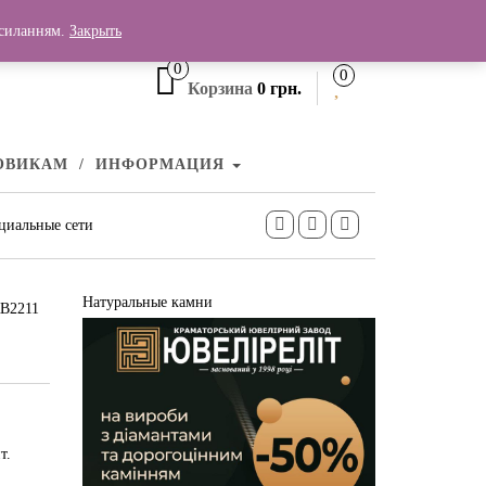
+380 (99) 006 25 46
осиланням.
Закрыть
0
0
Корзина
0 грн.
ОВИКАМ
ИНФОРМАЦИЯ
циальные сети
Натуральные камни
КВ2211
т.