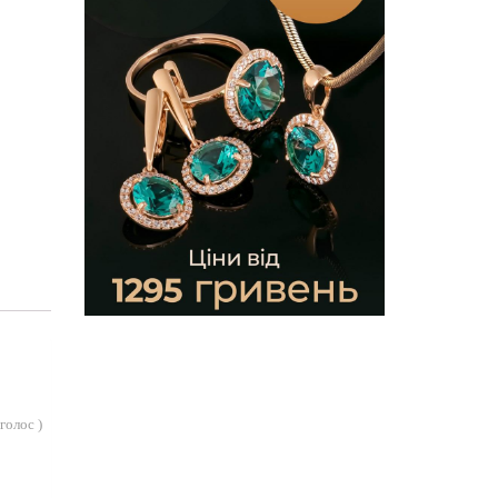
голос
)