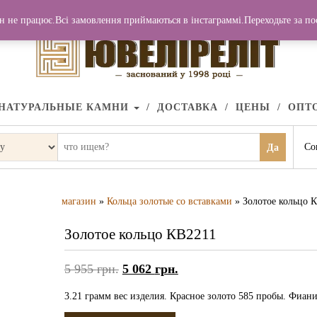
н не працює.Всі замовлення приймаються в інстаграммі.Переходьте за п
НАТУРАЛЬНЫЕ КАМНИ
ДОСТАВКА
ЦЕНЫ
ОПТ
Со
Да
магазин
»
Кольца золотые со вставками
» Золотое кольцо 
Золотое кольцо КВ2211
5 955
грн.
5 062
грн.
3.21 грамм вес изделия. Красное золото 585 пробы. Фиани