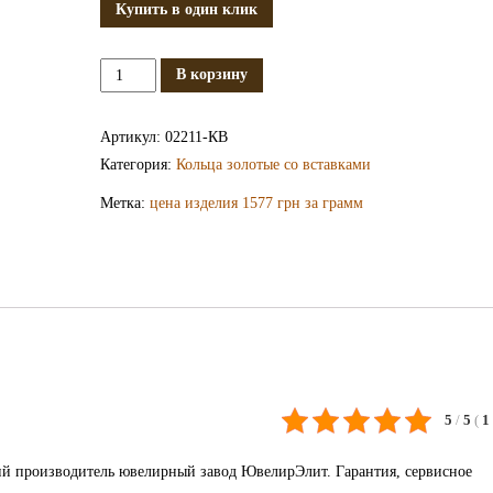
Купить в один клик
Количество
В корзину
Золотое
кольцо
Артикул:
02211-КВ
КВ2211
Категория:
Кольца золотые со вставками
Метка:
цена изделия 1577 грн за грамм
5
/
5
(
1
ий производитель ювелирный завод ЮвелирЭлит. Гарантия, сервисное