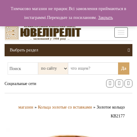
+380 (99) 006 25 46
Тимчасово магазин не працює.Всі замовлення приймаються в
0
0
Вход / Регистрация
інстаграммі.Переходьте за посиланням.
Закрыть
0 грн.
Увімкніт
навігаці
Выбрать раздел
Да
Поиск
Социальные сети
магазин
»
Кольца золотые со вставками
» Золотое кольцо
КВ2177