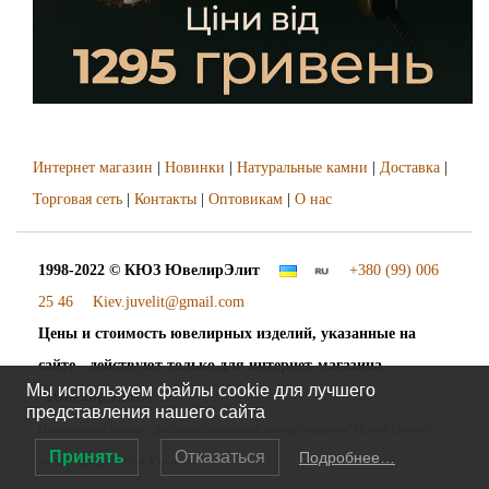
Интернет магазин
|
Новинки
|
Натуральные камни
|
Доставка
|
Торговая сеть
|
Контакты
|
Оптовикам
|
О нас
1998-2022 © КЮЗ
ЮвелирЭлит
+380 (99) 006
25 46
Kiev.juvelit@gmail.com
Цены и стоимость ювелирных изделий, указанные на
сайте - действуют только для интернет-магазина
Мы используем файлы cookie для лучшего
"ЮвелирЭлит".
представления нашего сайта
Наложенный платёж. Доставка украшений осуществляется "Новой Почтой"
Принять
Отказаться
Подробнее…
во все города и сёла Украины