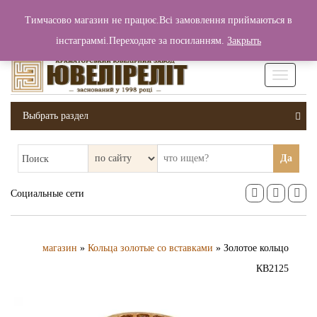
+380 (99) 006 25 46
Тимчасово магазин не працює.Всі замовлення приймаються в
0
0
Вход / Регистрация
інстаграммі.Переходьте за посиланням.
Закрыть
0 грн.
Увімкніт
навігаці
Выбрать раздел
Да
Поиск
Социальные сети
магазин
»
Кольца золотые со вставками
» Золотое кольцо
КВ2125