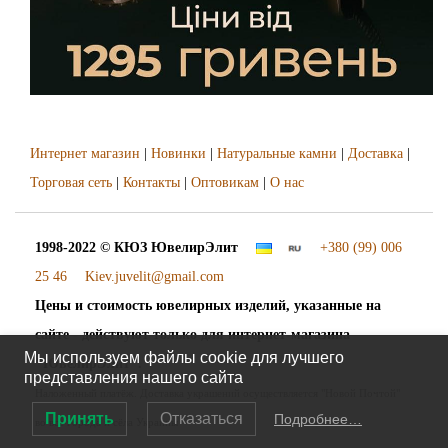
Интернет магазин
|
Новинки
|
Натуральные камни
|
Доставка
|
Торговая сеть
|
Контакты
|
Оптовикам
|
О нас
1998-2022 © КЮЗ
ЮвелирЭлит
+380 (99) 006
25 46
Kiev.juvelit@gmail.com
Цены и стоимость ювелирных изделий, указанные на
сайте - действуют только для интернет-магазина
Мы используем файлы cookie для лучшего
"ЮвелирЭлит".
представления нашего сайта
Наложенный платёж. Доставка украшений осуществляется "Новой Почтой"
Принять
Отказаться
Подробнее…
во все города и сёла Украины