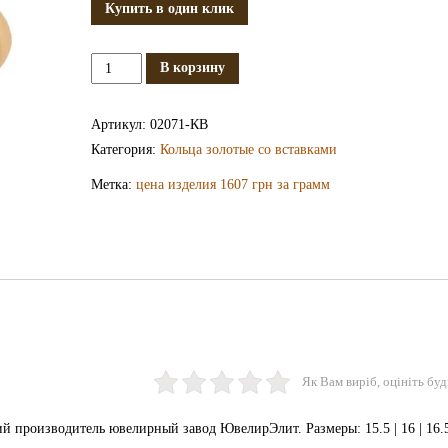
Купить в один клик
Количество
В корзину
Золотое
кольцо
Артикул:
02071-КВ
КВ2071
Категория:
Кольца золотые со вставками
Метка:
цена изделия 1607 грн за грамм
Як Вам виріб, оцініть буд
 производитель ювелирный завод ЮвелирЭлит. Размеры: 15.5 | 16 | 16.5 