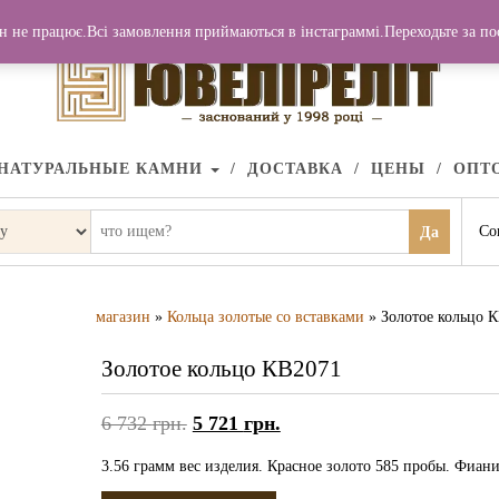
н не працює.Всі замовлення приймаються в інстаграммі.Переходьте за п
НАТУРАЛЬНЫЕ КАМНИ
ДОСТАВКА
ЦЕНЫ
ОПТ
Со
Да
магазин
»
Кольца золотые со вставками
» Золотое кольцо 
Золотое кольцо КВ2071
6 732
грн.
5 721
грн.
3.56 грамм вес изделия. Красное золото 585 пробы. Фиани