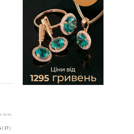
ь ласка
| 17 |