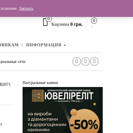
+380 (99) 006 25 46
осиланням.
Закрыть
0
0
Корзина
0 грн.
ОВИКАМ
ИНФОРМАЦИЯ
циальные сети
Натуральные камни
КВ2071
т.