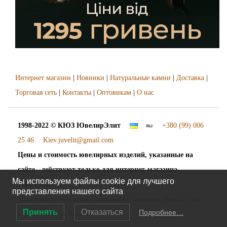
Интернет магазин
|
Новинки
|
Натуральные камни
|
Доставка
|
Торговая сеть
|
Контакты
|
Оптовикам
|
О нас
1998-2022 © КЮЗ
ЮвелирЭлит
+380 (99) 006
25 46
Kiev.juvelit@gmail.com
Цены и стоимость ювелирных изделий, указанные на
сайте - действуют только для интернет-магазина
Мы используем файлы cookie для лучшего
"ЮвелирЭлит".
представления нашего сайта
Наложенный платёж. Доставка украшений осуществляется "Новой Почтой"
Принять
Отказаться
Подробнее…
во все города и сёла Украины