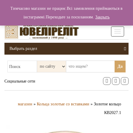
+380 (99) 006 25 46
Тимчасово магазин не працює.Всі замовлення приймаються в
0
0
Вход / Регистрация
інстаграммі.Переходьте за посиланням.
Закрыть
0 грн.
Увімкніт
навігаці
Выбрать раздел
Да
Поиск
Социальные сети
магазин
»
Кольца золотые со вставками
» Золотое кольцо
КВ2027.1