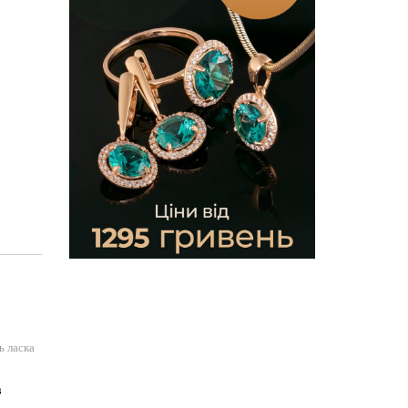
ь ласка
в