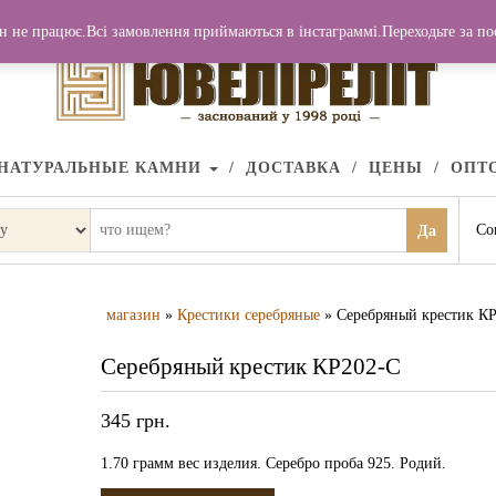
н не працює.Всі замовлення приймаються в інстаграммі.Переходьте за п
НАТУРАЛЬНЫЕ КАМНИ
ДОСТАВКА
ЦЕНЫ
ОПТ
Со
Да
магазин
»
Крестики серебряные
» Серебряный крестик К
Серебряный крестик КР202-С
345
грн.
1.70 грамм вес изделия. Серебро проба 925. Родий.