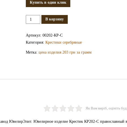
Купить в один клик
Количество
В корзину
Серебряный
крестик
Артикул:
00202-КР-С
КР202-
Категория:
Крестики серебряные
С
Метка:
цена изделия 203 грн за грамм
Як Вам виріб, оцініть буд
завод ЮвелирЭлит. Ювелирное изделие Крестик КР202-С православный 