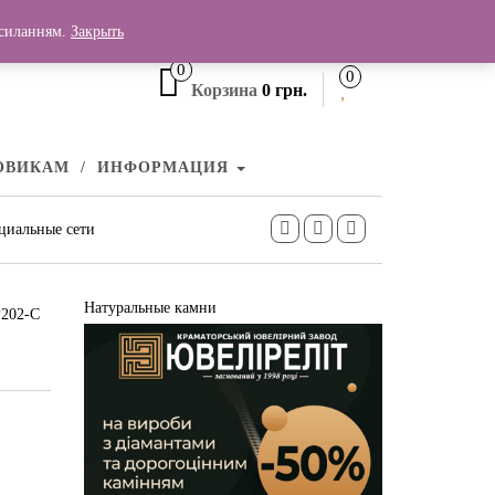
+380 (99) 006 25 46
осиланням.
Закрыть
0
0
Корзина
0 грн.
ОВИКАМ
ИНФОРМАЦИЯ
циальные сети
Натуральные камни
Р202-С