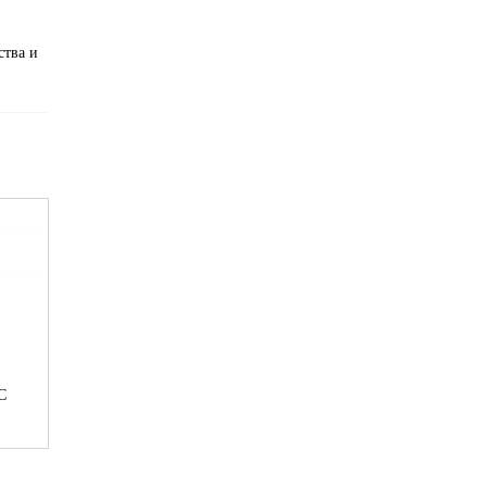
ства и
С