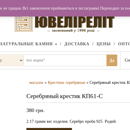
н не працює.Всі замовлення приймаються в інстаграммі.Переходьте за п
НАТУРАЛЬНЫЕ КАМНИ
ДОСТАВКА
ЦЕНЫ
ОПТ
Со
Да
магазин
»
Крестики серебряные
» Серебряный крестик 
Серебряный крестик КП61-С
380
грн.
2.17 грамм вес изделия. Серебро проба 925. Родий.