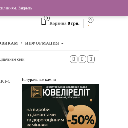
+380 (99) 006 25 46
осиланням.
Закрыть
0
0
Корзина
0 грн.
ОВИКАМ
ИНФОРМАЦИЯ
циальные сети
Натуральные камни
КП61-С