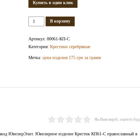
Купить в один клик
Количество
В корзину
Серебряный
крестик
Артикул:
00061-КП-С
КП61-
Категория:
Крестики серебряные
С
Метка:
цена изделия 175 грн за грамм
Як Вам виріб, оцініть буд
авод ЮвелирЭлит. Ювелирное изделие Крестик КП61-С православный в