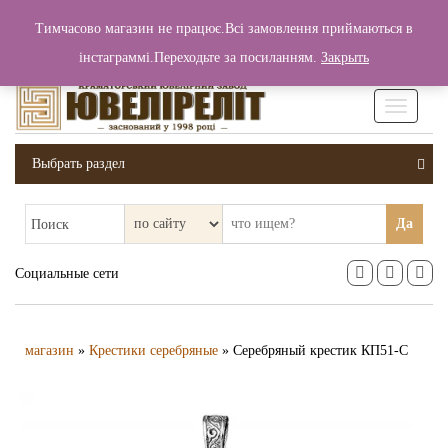
+380 (99) 006 25 46
Тимчасово магазин не працює.Всі замовлення приймаються в
0
0
Вход / Регистрация
інстаграммі.Переходьте за посиланням.
Закрыть
0 грн.
Увімкніт
навігаці
Выбрать раздел
Да
Поиск
Социальные сети
магазин
»
Крестики серебряные
» Серебряный крестик КП51-С